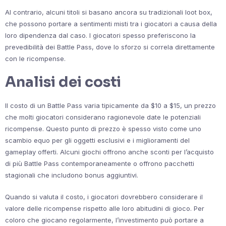
Al contrario, alcuni titoli si basano ancora su tradizionali loot box,
che possono portare a sentimenti misti tra i giocatori a causa della
loro dipendenza dal caso. I giocatori spesso preferiscono la
prevedibilità dei Battle Pass, dove lo sforzo si correla direttamente
con le ricompense.
Analisi dei costi
Il costo di un Battle Pass varia tipicamente da $10 a $15, un prezzo
che molti giocatori considerano ragionevole date le potenziali
ricompense. Questo punto di prezzo è spesso visto come uno
scambio equo per gli oggetti esclusivi e i miglioramenti del
gameplay offerti. Alcuni giochi offrono anche sconti per l’acquisto
di più Battle Pass contemporaneamente o offrono pacchetti
stagionali che includono bonus aggiuntivi.
Quando si valuta il costo, i giocatori dovrebbero considerare il
valore delle ricompense rispetto alle loro abitudini di gioco. Per
coloro che giocano regolarmente, l’investimento può portare a