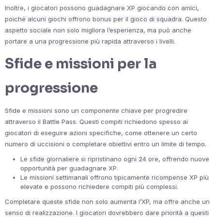
Inoltre, i giocatori possono guadagnare XP giocando con amici,
poiché alcuni giochi offrono bonus per il gioco di squadra. Questo
aspetto sociale non solo migliora l’esperienza, ma può anche
portare a una progressione più rapida attraverso i livelli.
Sfide e missioni per la
progressione
Sfide e missioni sono un componente chiave per progredire
attraverso il Battle Pass. Questi compiti richiedono spesso ai
giocatori di eseguire azioni specifiche, come ottenere un certo
numero di uccisioni o completare obiettivi entro un limite di tempo.
Le sfide giornaliere si ripristinano ogni 24 ore, offrendo nuove
opportunità per guadagnare XP.
Le missioni settimanali offrono tipicamente ricompense XP più
elevate e possono richiedere compiti più complessi.
Completare queste sfide non solo aumenta l’XP, ma offre anche un
senso di realizzazione. I giocatori dovrebbero dare priorità a questi