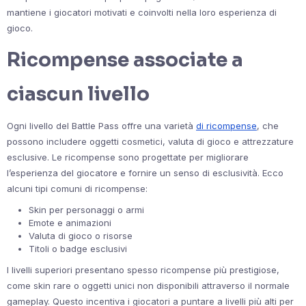
mantiene i giocatori motivati e coinvolti nella loro esperienza di
gioco.
Ricompense associate a
ciascun livello
Ogni livello del Battle Pass offre una varietà
di ricompense
, che
possono includere oggetti cosmetici, valuta di gioco e attrezzature
esclusive. Le ricompense sono progettate per migliorare
l’esperienza del giocatore e fornire un senso di esclusività. Ecco
alcuni tipi comuni di ricompense:
Skin per personaggi o armi
Emote e animazioni
Valuta di gioco o risorse
Titoli o badge esclusivi
I livelli superiori presentano spesso ricompense più prestigiose,
come skin rare o oggetti unici non disponibili attraverso il normale
gameplay. Questo incentiva i giocatori a puntare a livelli più alti per