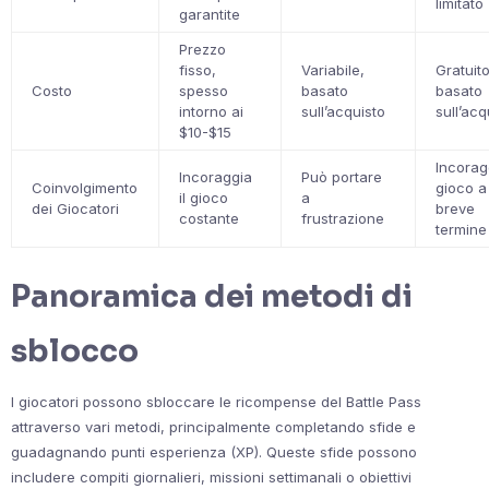
limitato
garantite
Prezzo
fisso,
Variabile,
Gratuit
Costo
spesso
basato
basato
intorno ai
sull’acquisto
sull’acq
$10-$15
Incoragg
Incoraggia
Può portare
Coinvolgimento
gioco a
il gioco
a
dei Giocatori
breve
costante
frustrazione
termine
Panoramica dei metodi di
sblocco
I giocatori possono sbloccare le ricompense del Battle Pass
attraverso vari metodi, principalmente completando sfide e
guadagnando punti esperienza (XP). Queste sfide possono
includere compiti giornalieri, missioni settimanali o obiettivi