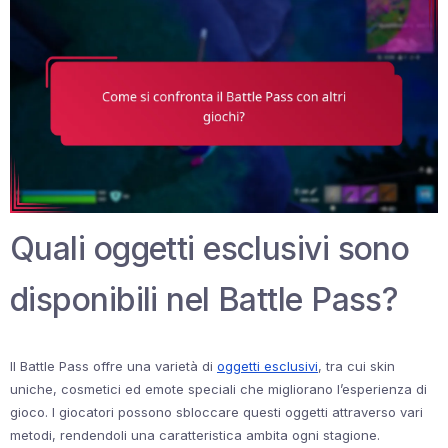
Quali oggetti esclusivi sono
disponibili nel Battle Pass?
Il Battle Pass offre una varietà di
oggetti esclusivi
, tra cui skin
uniche, cosmetici ed emote speciali che migliorano l’esperienza di
gioco. I giocatori possono sbloccare questi oggetti attraverso vari
metodi, rendendoli una caratteristica ambita ogni stagione.