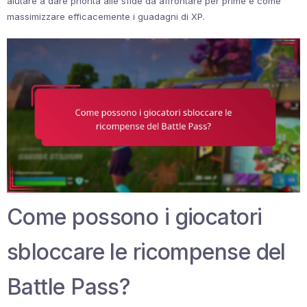
aiutare a dare priorità alle sfide da affrontare per prime e come
massimizzare efficacemente i guadagni di XP.
Come possono i giocatori
sbloccare le ricompense del
Battle Pass?