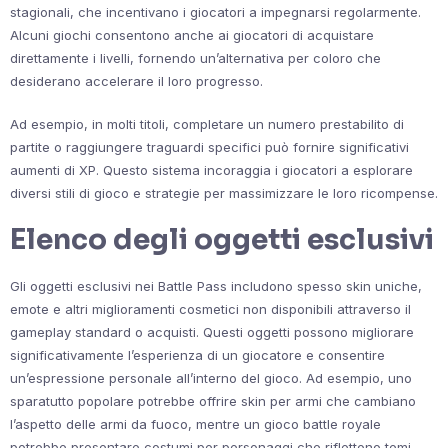
stagionali, che incentivano i giocatori a impegnarsi regolarmente.
Alcuni giochi consentono anche ai giocatori di acquistare
direttamente i livelli, fornendo un’alternativa per coloro che
desiderano accelerare il loro progresso.
Ad esempio, in molti titoli, completare un numero prestabilito di
partite o raggiungere traguardi specifici può fornire significativi
aumenti di XP. Questo sistema incoraggia i giocatori a esplorare
diversi stili di gioco e strategie per massimizzare le loro ricompense.
Elenco degli oggetti esclusivi
Gli oggetti esclusivi nei Battle Pass includono spesso skin uniche,
emote e altri miglioramenti cosmetici non disponibili attraverso il
gameplay standard o acquisti. Questi oggetti possono migliorare
significativamente l’esperienza di un giocatore e consentire
un’espressione personale all’interno del gioco. Ad esempio, uno
sparatutto popolare potrebbe offrire skin per armi che cambiano
l’aspetto delle armi da fuoco, mentre un gioco battle royale
potrebbe presentare costumi per personaggi che riflettono temi