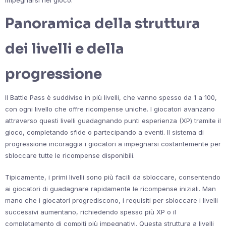
Panoramica della struttura
dei livelli e della
progressione
Il Battle Pass è suddiviso in più livelli, che vanno spesso da 1 a 100,
con ogni livello che offre ricompense uniche. I giocatori avanzano
attraverso questi livelli guadagnando punti esperienza (XP) tramite il
gioco, completando sfide o partecipando a eventi. Il sistema di
progressione incoraggia i giocatori a impegnarsi costantemente per
sbloccare tutte le ricompense disponibili.
Tipicamente, i primi livelli sono più facili da sbloccare, consentendo
ai giocatori di guadagnare rapidamente le ricompense iniziali. Man
mano che i giocatori progrediscono, i requisiti per sbloccare i livelli
successivi aumentano, richiedendo spesso più XP o il
completamento di compiti più impegnativi. Questa struttura a livelli