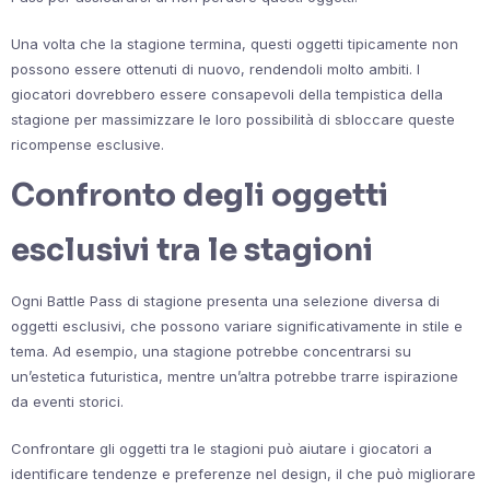
Una volta che la stagione termina, questi oggetti tipicamente non
possono essere ottenuti di nuovo, rendendoli molto ambiti. I
giocatori dovrebbero essere consapevoli della tempistica della
stagione per massimizzare le loro possibilità di sbloccare queste
ricompense esclusive.
Confronto degli oggetti
esclusivi tra le stagioni
Ogni Battle Pass di stagione presenta una selezione diversa di
oggetti esclusivi, che possono variare significativamente in stile e
tema. Ad esempio, una stagione potrebbe concentrarsi su
un’estetica futuristica, mentre un’altra potrebbe trarre ispirazione
da eventi storici.
Confrontare gli oggetti tra le stagioni può aiutare i giocatori a
identificare tendenze e preferenze nel design, il che può migliorare