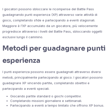
I giocatori possono sbloccare le ricompense del Battle Pass
guadagnando punti esperienza (XP) attraverso varie attività di
gioco, completando sfide e partecipando a eventi stagionali.
Maggiore è l’XP accumulato da un giocatore, più velocemente
progredisce attraverso i livelli del Battle Pass, sbloccando oggetti
esclusivi lungo il cammino.
Metodi per guadagnare punti
esperienza
I punti esperienza possono essere guadagnati attraverso diversi
metodi, principalmente partecipando al gioco. I giocatori possono
guadagnare XP vincendo partite, completando obiettivi e
partecipando a eventi speciali.
Giocando partite standard o giochi competitivi.
Completando missioni giornaliere e settimanali.
Partecipando a eventi a tempo limitato che offrono XP bonus.