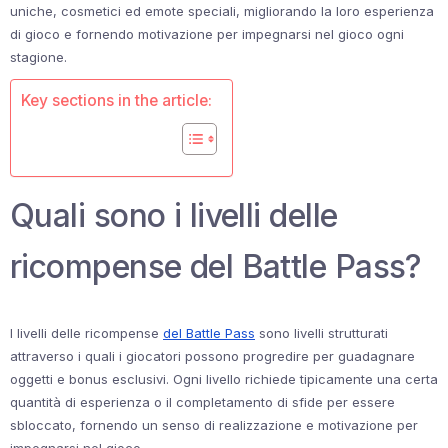
uniche, cosmetici ed emote speciali, migliorando la loro esperienza
di gioco e fornendo motivazione per impegnarsi nel gioco ogni
stagione.
Key sections in the article:
Quali sono i livelli delle
ricompense del Battle Pass?
I livelli delle ricompense
del Battle Pass
sono livelli strutturati
attraverso i quali i giocatori possono progredire per guadagnare
oggetti e bonus esclusivi. Ogni livello richiede tipicamente una certa
quantità di esperienza o il completamento di sfide per essere
sbloccato, fornendo un senso di realizzazione e motivazione per
impegnarsi nel gioco.