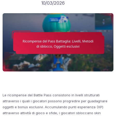
10/03/2026
Le ricompense del Battle Pass consistono in livelli strutturati
attraverso i quali i giocatori possono progredire per guadagnare
oggetti e bonus esclusivi. Accumulando punti esperienza (XP)
attraverso attività di gioco e sfide, i giocatori sbloccano skin