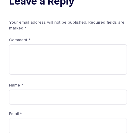
Leave a Reply
Your email address will not be published.
Required fields are
marked
*
Comment
*
Name
*
Email
*