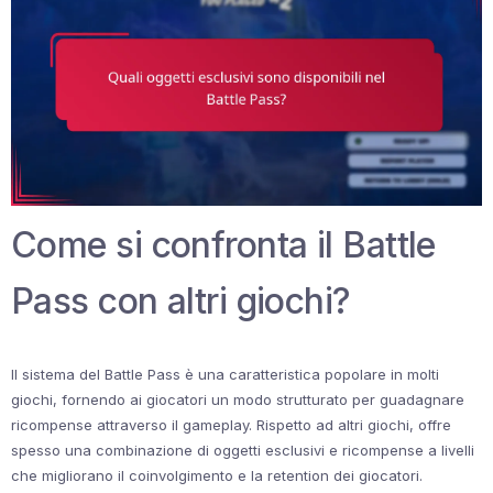
Come si confronta il Battle
Pass con altri giochi?
Il sistema del Battle Pass è una caratteristica popolare in molti
giochi, fornendo ai giocatori un modo strutturato per guadagnare
ricompense attraverso il gameplay. Rispetto ad altri giochi, offre
spesso una combinazione di oggetti esclusivi e ricompense a livelli
che migliorano il coinvolgimento e la retention dei giocatori.