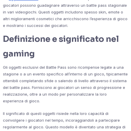
giocatori possono guadagnare attraverso un battle pass stagionale
in vari videogiochi. Questi oggetti includono spesso skin, emote o
altri miglioramenti cosmetici che arricchiscono l’esperienza di gioco
e mostrano i successi dei giocatori.
Definizione e significato nel
gaming
Gli oggetti esclusivi del Battle Pass sono ricompense legate a una
stagione o a un evento specifico all’interno di un gioco, tipicamente
ottenibili completando sfide o salendo di livello attraverso il sistema
del battle pass. Forniscono ai giocatori un senso di progressione e
realizzazione, oltre a un modo per personalizzare la loro
esperienza di gioco.
Il significato di questi oggetti risiede nella loro capacità di
coinvolgere i giocatori nel tempo, incoraggiandoli a partecipare
regolarmente al gioco. Questo modello è diventato una strategia di