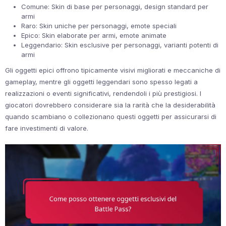
Comune: Skin di base per personaggi, design standard per
armi
Raro: Skin uniche per personaggi, emote speciali
Epico: Skin elaborate per armi, emote animate
Leggendario: Skin esclusive per personaggi, varianti potenti di
armi
Gli oggetti epici offrono tipicamente visivi migliorati e meccaniche di
gameplay, mentre gli oggetti leggendari sono spesso legati a
realizzazioni o eventi significativi, rendendoli i più prestigiosi. I
giocatori dovrebbero considerare sia la rarità che la desiderabilità
quando scambiano o collezionano questi oggetti per assicurarsi di
fare investimenti di valore.