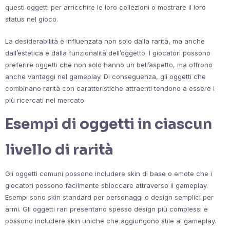
questi oggetti per arricchire le loro collezioni o mostrare il loro
status nel gioco.
La desiderabilità è influenzata non solo dalla rarità, ma anche
dall’estetica e dalla funzionalità dell’oggetto. I giocatori possono
preferire oggetti che non solo hanno un bell’aspetto, ma offrono
anche vantaggi nel gameplay. Di conseguenza, gli oggetti che
combinano rarità con caratteristiche attraenti tendono a essere i
più ricercati nel mercato.
Esempi di oggetti in ciascun
livello di rarità
Gli oggetti comuni possono includere skin di base o emote che i
giocatori possono facilmente sbloccare attraverso il gameplay.
Esempi sono skin standard per personaggi o design semplici per
armi. Gli oggetti rari presentano spesso design più complessi e
possono includere skin uniche che aggiungono stile al gameplay.