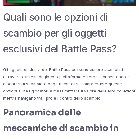
Quali sono le opzioni di
scambio per gli oggetti
esclusivi del Battle Pass?
Gli oggetti esclusivi del Battle Pass possono essere scambiati
attraverso sistemi di gioco o piattaforme esterne, consentendo ai
giocatori di scambiare oggetti con altri. Comprendere queste
opzioni aiuta i giocatori a massimizzare il valore delle loro collezioni
mentre navigano tra i pro e i contro dello scambio.
Panoramica delle
meccaniche di scambio in