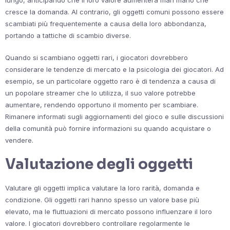
lungo, anticipando che il loro valore aumenterà man mano che
cresce la domanda. Al contrario, gli oggetti comuni possono essere
scambiati più frequentemente a causa della loro abbondanza,
portando a tattiche di scambio diverse.
Quando si scambiano oggetti rari, i giocatori dovrebbero
considerare le tendenze di mercato e la psicologia dei giocatori. Ad
esempio, se un particolare oggetto raro è di tendenza a causa di
un popolare streamer che lo utilizza, il suo valore potrebbe
aumentare, rendendo opportuno il momento per scambiare.
Rimanere informati sugli aggiornamenti del gioco e sulle discussioni
della comunità può fornire informazioni su quando acquistare o
vendere.
Valutazione degli oggetti
Valutare gli oggetti implica valutare la loro rarità, domanda e
condizione. Gli oggetti rari hanno spesso un valore base più
elevato, ma le fluttuazioni di mercato possono influenzare il loro
valore. I giocatori dovrebbero controllare regolarmente le