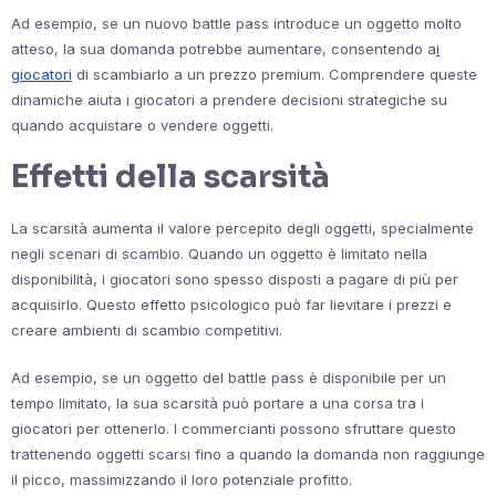
Ad esempio, se un nuovo battle pass introduce un oggetto molto
atteso, la sua domanda potrebbe aumentare, consentendo a
i
giocatori
di scambiarlo a un prezzo premium. Comprendere queste
dinamiche aiuta i giocatori a prendere decisioni strategiche su
quando acquistare o vendere oggetti.
Effetti della scarsità
La scarsità aumenta il valore percepito degli oggetti, specialmente
negli scenari di scambio. Quando un oggetto è limitato nella
disponibilità, i giocatori sono spesso disposti a pagare di più per
acquisirlo. Questo effetto psicologico può far lievitare i prezzi e
creare ambienti di scambio competitivi.
Ad esempio, se un oggetto del battle pass è disponibile per un
tempo limitato, la sua scarsità può portare a una corsa tra i
giocatori per ottenerlo. I commercianti possono sfruttare questo
trattenendo oggetti scarsi fino a quando la domanda non raggiunge
il picco, massimizzando il loro potenziale profitto.