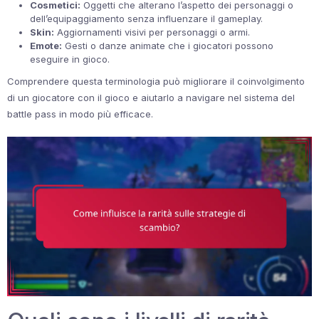
Cosmetici:
Oggetti che alterano l’aspetto dei personaggi o
dell’equipaggiamento senza influenzare il gameplay.
Skin:
Aggiornamenti visivi per personaggi o armi.
Emote:
Gesti o danze animate che i giocatori possono
eseguire in gioco.
Comprendere questa terminologia può migliorare il coinvolgimento
di un giocatore con il gioco e aiutarlo a navigare nel sistema del
battle pass in modo più efficace.