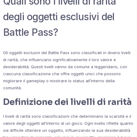
Quali sono i livelli di rarità
degli oggetti esclusivi del
Battle Pass?
Gli oggetti esclusivi del Battle Pass sono classificati in diversi livelli
di rarità, che influenzano significativamente il loro valore e
desiderabilità. Questi livelli vanno da comune a leggendario, con
ciascuna classificazione che offre oggetti unici che possono
migliorare il gameplay o mostrare lo status all’interno della
comunità.
Definizione dei livelli di rarità
I livelli di rarità sono classificazioni che determinano la scarsità e il
valore degli oggetti all’interno di un gioco. Ogni livello riflette quanto
sia difficile ottenere un oggetto, influenzando la sua desiderabilità