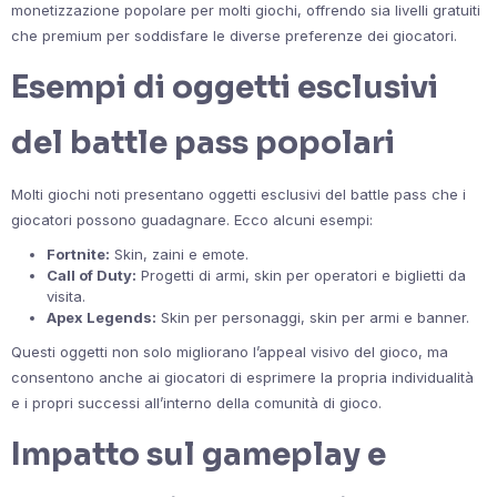
monetizzazione popolare per molti giochi, offrendo sia livelli gratuiti
che premium per soddisfare le diverse preferenze dei giocatori.
Esempi di oggetti esclusivi
del battle pass popolari
Molti giochi noti presentano oggetti esclusivi del battle pass che i
giocatori possono guadagnare. Ecco alcuni esempi:
Fortnite:
Skin, zaini e emote.
Call of Duty:
Progetti di armi, skin per operatori e biglietti da
visita.
Apex Legends:
Skin per personaggi, skin per armi e banner.
Questi oggetti non solo migliorano l’appeal visivo del gioco, ma
consentono anche ai giocatori di esprimere la propria individualità
e i propri successi all’interno della comunità di gioco.
Impatto sul gameplay e